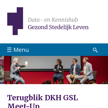
☰ Menu
Terugblik DKH GSL
Meet-Up